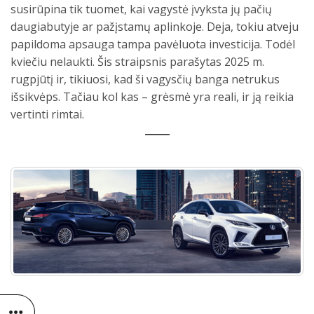
susirūpina tik tuomet, kai vagystė įvyksta jų pačių
daugiabutyje ar pažįstamų aplinkoje. Deja, tokiu atveju
papildoma apsauga tampa pavėluota investicija. Todėl
kviečiu nelaukti. Šis straipsnis parašytas 2025 m.
rugpjūtį ir, tikiuosi, kad ši vagysčių banga netrukus
išsikvėps. Tačiau kol kas – grėsmė yra reali, ir ją reikia
vertinti rimtai.