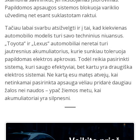
Papildomos apsaugos sistemos blokuoja variklio
užvedimą net esant suklastotam raktui.
Tačiau labai svarbu atsižvelgti ir į tai, kad kiekvienas
automobilio modelis turi savo techninius niuansus.
„Toyota“ ir „Lexus“ automobiliai neretai turi
jautresnius akumuliatorius, kurie sunkiau toleruoja
papildomas elektros apkrovas. Todėl reikia pasirinkti
sistemą, kuri saugo efektyviai, bet kartu yra draugiška
elektros sistemai. Ne kartą esu matęs atvejų, kai
netinkamai pasirinkta apsauga vėliau pridarė daugiau
žalos nei naudos – ypač žiemos metu, kai
akumuliatoriai yra silpnesni.