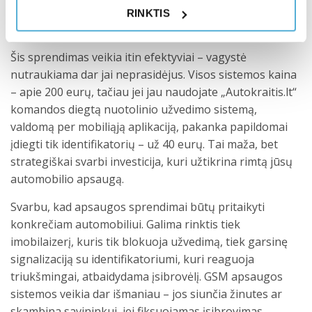
aptinka tik esant vairuotojui. Be šio identifikatoriaus
RINKTIS
automobilis neužsives, net jei būtų atrakintas.
Šis sprendimas veikia itin efektyviai – vagystė
nutraukiama dar jai neprasidėjus. Visos sistemos kaina
– apie 200 eurų, tačiau jei jau naudojate „Autokraitis.lt“
komandos diegtą nuotolinio užvedimo sistemą,
valdomą per mobiliąją aplikaciją, pakanka papildomai
įdiegti tik identifikatorių – už 40 eurų. Tai maža, bet
strategiškai svarbi investicija, kuri užtikrina rimtą jūsų
automobilio apsaugą.
Svarbu, kad apsaugos sprendimai būtų pritaikyti
konkrečiam automobiliui. Galima rinktis tiek
imobilaizerį, kuris tik blokuoja užvedimą, tiek garsinę
signalizaciją su identifikatoriumi, kuri reaguoja
triukšmingai, atbaidydama įsibrovėlį. GSM apsaugos
sistemos veikia dar išmaniau – jos siunčia žinutes ar
skambina savininkui, jei fiksuojamas įsibrovimas.