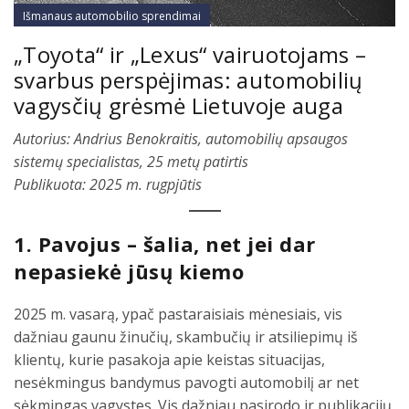
Išmanaus automobilio sprendimai
„Toyota“ ir „Lexus“ vairuotojams –
svarbus perspėjimas: automobilių
vagysčių grėsmė Lietuvoje auga
Autorius: Andrius Benokraitis, automobilių apsaugos
sistemų specialistas, 25 metų patirtis
Publikuota: 2025 m. rugpjūtis
1. Pavojus – šalia, net jei dar
nepasiekė jūsų kiemo
2025 m. vasarą, ypač pastaraisiais mėnesiais, vis
dažniau gaunu žinučių, skambučių ir atsiliepimų iš
klientų, kurie pasakoja apie keistas situacijas,
nesėkmingus bandymus pavogti automobilį ar net
sėkmingas vagystes. Vis dažniau pasirodo ir publikacijų