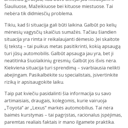
Šiauliuose, Mažeikiuose bei kituose miestuose. Tai
nebėra tik didmiesčių problema.
Tikiu, kad ši situacija gali būti laikina. Galbūt po kelių
mėnesių vagysčių skaičius sumažės. Tačiau šiandien
situacija yra rimta ir reikalaujanti dėmesio. Jei skaitote
šį tekstą – tai puikus metas pasitikrinti, kokią apsaugą
turi jūsų automobilis. Galbūt apsauga jau yra, bet ji
neatitinka šiuolaikinių grėsmių. Galbūt jos išvis nėra.
Kiekviena situacija turi sprendimą – svarbiausia nelikti
abejingam. Pasikalbėkite su specialistais, įsivertinkite
riziką ir apsisaugokite laiku.
Taip pat kviečiu pasidalinti šia informacija su savo
artimaisiais, draugais, kolegomis, kurie vairuoja
„Toyota“ ar „Lexus“ markės automobilius. Tai nėra
baimės kurstymas – tai pagrįstas, racionalus įspėjimas,
paremtas realiais faktais ir mano ilgamete praktika.