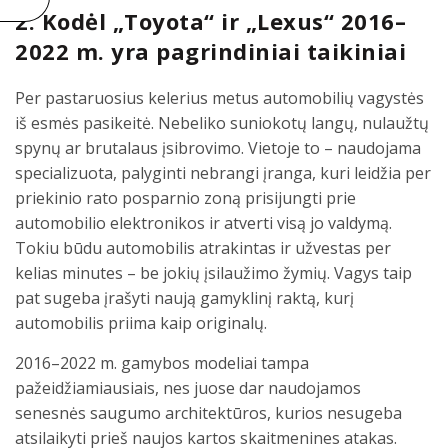
2. Kodėl „Toyota“ ir „Lexus“ 2016–
2022 m. yra pagrindiniai taikiniai
Per pastaruosius kelerius metus automobilių vagystės
iš esmės pasikeitė. Nebeliko suniokotų langų, nulaužtų
spynų ar brutalaus įsibrovimo. Vietoje to – naudojama
specializuota, palyginti nebrangi įranga, kuri leidžia per
priekinio rato posparnio zoną prisijungti prie
automobilio elektronikos ir atverti visą jo valdymą.
Tokiu būdu automobilis atrakintas ir užvestas per
kelias minutes – be jokių įsilaužimo žymių. Vagys taip
pat sugeba įrašyti naują gamyklinį raktą, kurį
automobilis priima kaip originalų.
2016–2022 m. gamybos modeliai tampa
pažeidžiamiausiais, nes juose dar naudojamos
senesnės saugumo architektūros, kurios nesugeba
atsilaikyti prieš naujos kartos skaitmenines atakas.