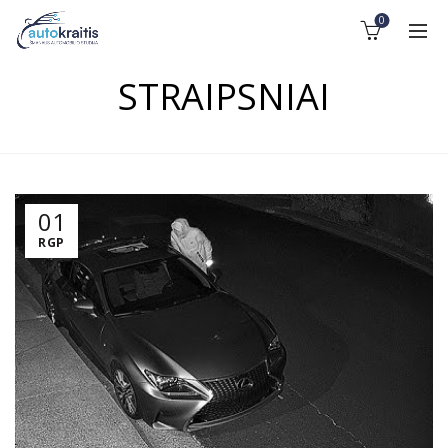
0
STRAIPSNIAI
01
RGP