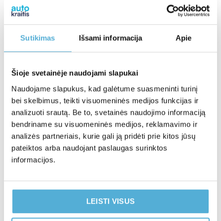
Sutikimas
Išsami informacija
Apie
Šioje svetainėje naudojami slapukai
Naudojame slapukus, kad galėtume suasmeninti turinį
3. Kokia apsauga šiuo metu veikia
bei skelbimus, teikti visuomeninės medijos funkcijas ir
ir ką verta diegti?
analizuoti srautą. Be to, svetainės naudojimo informaciją
bendriname su visuomeninės medijos, reklamavimo ir
Deja, gamyklinė apsauga šiandien nebeatitinka
analizės partneriais, kurie gali ją pridėti prie kitos jūsų
šiuolaikinių grėsmių. Jos architektūra sukurta dar tuo
pateiktos arba naudojant paslaugas surinktos
metu, kai skaitmeninės vagysčių technologijos nebuvo
informacijos.
tokios pažengusios. Todėl būtina papildoma, ne
gamyklinė apsaugos sistema. Šiandien efektyviausias ir
patikimiausias sprendimas – apsaugos sistema su
LEISTI VISUS
vairuotojo identifikatoriumi, vadinamąja „tablete“. Tai
individualus, neskenuojamas kodas, kurį sistema