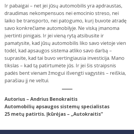
Ir pabaigai – net jei jūsų automobilis yra apdraustas,
draudimas nekompensuos nei emocinio streso, nei
laiko be transporto, nei patogumo, kurį buvote atradę
savo konkrečiame automobilyje. Ne viską įmanoma
įvertinti pinigais. Ir jei vieną rytą atsibusite ir
pamatysite, kad jūsų automobilis liko savo vietoje vien
todėl, kad apsaugos sistema atliko savo darbą –
suprasite, kad tai buvo vertingiausia investicija. Mano
tikslas – kad tą patirtumėte jūs. Ir jei šis straipsnis
padės bent vienam žmogui išvengti vagystės – reiškia,
parašiau jį ne veltui.
Autorius – Andrius Benokraitis
Automobilių apsaugos sistemų specialistas
25 metų patirtis. Įkūrėjas – „Autokraitis“