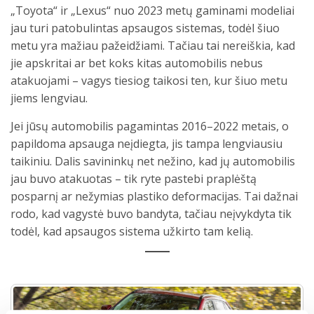
„Toyota“ ir „Lexus“ nuo 2023 metų gaminami modeliai
jau turi patobulintas apsaugos sistemas, todėl šiuo
metu yra mažiau pažeidžiami. Tačiau tai nereiškia, kad
jie apskritai ar bet koks kitas automobilis nebus
atakuojami – vagys tiesiog taikosi ten, kur šiuo metu
jiems lengviau.
Jei jūsų automobilis pagamintas 2016–2022 metais, o
papildoma apsauga neįdiegta, jis tampa lengviausiu
taikiniu. Dalis savininkų net nežino, kad jų automobilis
jau buvo atakuotas – tik ryte pastebi praplėštą
posparnį ar nežymias plastiko deformacijas. Tai dažnai
rodo, kad vagystė buvo bandyta, tačiau neįvykdyta tik
todėl, kad apsaugos sistema užkirto tam kelią.