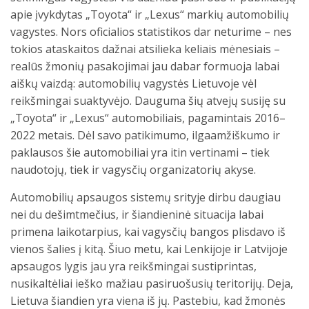
apie įvykdytas „Toyota“ ir „Lexus“ markių automobilių
vagystes. Nors oficialios statistikos dar neturime – nes
tokios ataskaitos dažnai atsilieka keliais mėnesiais –
realūs žmonių pasakojimai jau dabar formuoja labai
aiškų vaizdą: automobilių vagystės Lietuvoje vėl
reikšmingai suaktyvėjo. Dauguma šių atvejų susiję su
„Toyota“ ir „Lexus“ automobiliais, pagamintais 2016–
2022 metais. Dėl savo patikimumo, ilgaamžiškumo ir
paklausos šie automobiliai yra itin vertinami – tiek
naudotojų, tiek ir vagysčių organizatorių akyse.
Automobilių apsaugos sistemų srityje dirbu daugiau
nei du dešimtmečius, ir šiandieninė situacija labai
primena laikotarpius, kai vagysčių bangos plisdavo iš
vienos šalies į kitą. Šiuo metu, kai Lenkijoje ir Latvijoje
apsaugos lygis jau yra reikšmingai sustiprintas,
nusikaltėliai ieško mažiau pasiruošusių teritorijų. Deja,
Lietuva šiandien yra viena iš jų. Pastebiu, kad žmonės