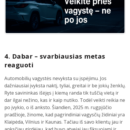
4. Dabar – svarbiausias metas
reaguoti
Automobilių vagystės nevyksta su įspėjimu. Jos
dažniausiai įvyksta naktį, tyliai, greitai ir be jokių ženklų.
Ryte savininkas išėjęs į kiemą randa tik tuščią vietą ir
dar ilgai nežino, kas ir kaip nutiko. Todėl veikti reikia ne
po įvykio, o iš anksto. Šiandien, 2025 m. rugpjūčio
pradžioje, žinome, kad pagrindiniai vagysčių židiniai yra
Klaipėda, Vilnius ir Kaunas. Tačiau iš savo klientų jau ir
anksčiau girdėjau, kad buvo atvejai jau fiksuojami ir