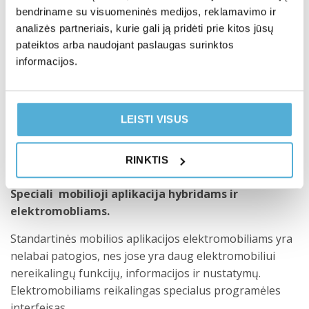
sumontuota, borto sistemų ypatybes. Tai gali būti labai
bendriname su visuomeninės medijos, reklamavimo ir
sudėtingas daugiapakopis algoritmas, kuriame
analizės partneriais, kurie gali ją pridėti prie kitos jūsų
atsižvelgiama į daugiau nei keliolika parametrų, tačiau
pateiktos arba naudojant paslaugas surinktos
informacijos.
dėl to visiškai teisingas blokavimo veikimas ir
patikimumas. Be abejo, visas „sudėtingumas“ lieka tik
pačioje sistemoje – diegiant sistemą nereikia atlikti
jokių sunkių manipuliacijų ar nustatymų – Pandora
LEISTI VISUS
įjungia visus reikiamus algoritmus, priklausomai nuo
automobilio. Tai reiškia, kad klaidų rizika taip pat
RINKTIS
sumažinta iki minimumo.
Speciali mobilioji aplikacija hybridams ir
elektromobliams.
Standartinės mobilios aplikacijos elektromobiliams yra
nelabai patogios, nes jose yra daug elektromobiliui
nereikalingų funkcijų, informacijos ir nustatymų.
Elektromobiliams reikalingas specialus programėles
interfeisas.