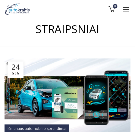
0
STRAIPSNIAI
24
GEG
Išmanaus automobilio sprendimai