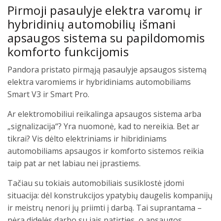
Pirmoji pasaulyje elektra varomų ir
hybridinių automobilių išmani
apsaugos sistema su papildomomis
komforto funkcijomis
Pandora pristato pirmąją pasaulyje apsaugos sistemą
elektra varomiems ir hybridiniams automobiliams
Smart V3 ir Smart Pro.
Ar elektromobiliui reikalinga apsaugos sistema arba
„signalizacija“? Yra nuomonė, kad to nereikia. Bet ar
tikrai? Vis dėlto elektriniams ir hibridiniams
automobiliams apsaugos ir komforto sistemos reikia
taip pat ar net labiau nei įprastiems.
Tačiau su tokiais automobiliais susiklostė įdomi
situacija: dėl konstrukcijos ypatybių daugelis kompanijų
ir meistrų nenori jų priimti į darbą. Tai suprantama –
nėra didelės darbo su jais patirties, o apsaugos