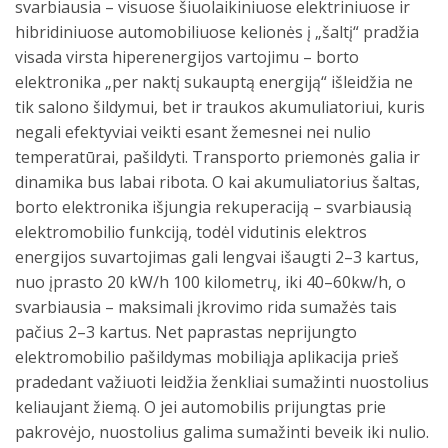
svarbiausia – visuose šiuolaikiniuose elektriniuose ir
hibridiniuose automobiliuose kelionės į „šaltį“ pradžia
visada virsta hiperenergijos vartojimu – borto
elektronika „per naktį sukauptą energiją“ išleidžia ne
tik salono šildymui, bet ir traukos akumuliatoriui, kuris
negali efektyviai veikti esant žemesnei nei nulio
temperatūrai, pašildyti. Transporto priemonės galia ir
dinamika bus labai ribota. O kai akumuliatorius šaltas,
borto elektronika išjungia rekuperaciją – svarbiausią
elektromobilio funkciją, todėl vidutinis elektros
energijos suvartojimas gali lengvai išaugti 2–3 kartus,
nuo įprasto 20 kW/h 100 kilometrų, iki 40–60kw/h, o
svarbiausia – maksimali įkrovimo rida sumažės tais
pačius 2–3 kartus. Net paprastas neprijungto
elektromobilio pašildymas mobiliąja aplikacija prieš
pradedant važiuoti leidžia ženkliai sumažinti nuostolius
keliaujant žiemą. O jei automobilis prijungtas prie
pakrovėjo, nuostolius galima sumažinti beveik iki nulio.