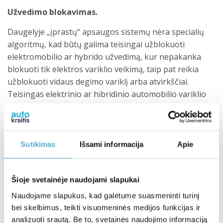
Užvedimo blokavimas.
Daugelyje „įprastų“ apsaugos sistemų nėra specialių
algoritmų, kad būtų galima teisingai užblokuoti
elektromobilio ar hybrido užvedimą, kur nepakanka
blokuoti tik elektros variklio veikimą, taip pat reikia
užblokuoti vidaus degimo variklį arba atvirkščiai.
Teisingas elektrinio ar hibridinio automobilio variklio
blokavimas yra labai sunkus darbas, todėl neteisingai
tai atlikus, atsiranda didelė tikimybė sukelti elektros
sistemos gedimą, kurio remontas tikrai nebus
pigus. Tokiems automobiliams reikia kitokio požiūrio –
Sutikimas
Išsami informacija
Apie
ne universalaus, bet būtinai inžinerinio, išsamiai ištyrus
kiekvieną tokį automobilį, kad blokavimas būtų ne tik
Šioje svetainėje naudojami slapukai
efektyvus, bet ir teisingas. Būtent šį individualus
požiūris išpildytas Pandora Smart V3 ir Pandora Smart
Naudojame slapukus, kad galėtume suasmeninti turinį
Pro sistemose – specialiai sukurti blokavimo algoritmai,
bei skelbimus, teikti visuomeninės medijos funkcijas ir
kurie atsižvelgia į visas elektromobilio, kuriame ji
analizuoti srautą. Be to, svetainės naudojimo informaciją