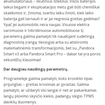
akumuliatoriaus – likutinius išteklius. Visos baterijos
laikui bėgant ir eksploatacijos metu gali būti chemiškai
skaidomos ir, žinoma, svarbu laiku žinoti, kiek laiko
baterija gali tarnauti ir ar jai negresia greitas gedimas?
Ypač jei automobilis nėra naujas. Visuose elektra
varomuose ir hibridiniuose automobiliuose šį
parametrą galima pamatyti tik naudojant sudėtingą
diagnostinę įrangą: tiesiogiai arba su atskiromis
matematinėmis transformacijomis, bet su „Pandora
Smart v3 arba Pandora Smart Pro – dabar tai yra poros
sekundžių klausimas!
Dar daugiau naudingų parametrų.
Programėleje galima pamatyti, koks kroviklio tipas
prijungtas – greitas krovimas ar įprastas. Galima
pamatyti, ar uždaryti visi langai ir net ar pakankamas
langų plovimo skysčio kiekis, padangų slėgio TPMS
daviklių duomenys.