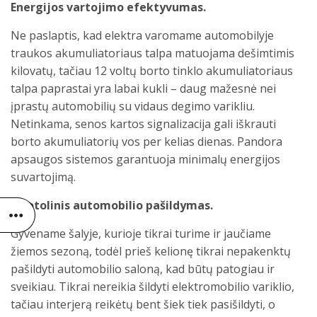
Energijos vartojimo efektyvumas.
Ne paslaptis, kad elektra varomame automobilyje
traukos akumuliatoriaus talpa matuojama dešimtimis
kilovatų, tačiau 12 voltų borto tinklo akumuliatoriaus
talpa paprastai yra labai kukli – daug mažesnė nei
įprastų automobilių su vidaus degimo varikliu.
Netinkama, senos kartos signalizacija gali iškrauti
borto akumuliatorių vos per kelias dienas. Pandora
apsaugos sistemos garantuoja minimalų energijos
suvartojimą.
Nuotolinis automobilio pašildymas.
Gyvename šalyje, kurioje tikrai turime ir jaučiame
žiemos sezoną, todėl prieš kelionę tikrai nepakenktų
pašildyti automobilio saloną, kad būtų patogiau ir
sveikiau. Tikrai nereikia šildyti elektromobilio variklio,
tačiau interjerą reikėtų bent šiek tiek pasišildyti, o