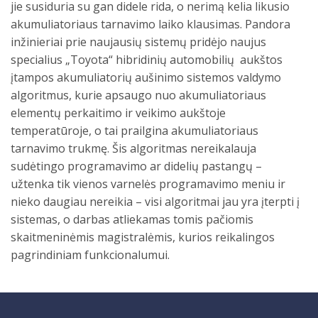
jie susiduria su gan didele rida, o nerimą kelia likusio
akumuliatoriaus tarnavimo laiko klausimas. Pandora
inžinieriai prie naujausių sistemų pridėjo naujus
specialius „Toyota“ hibridinių automobilių aukštos
įtampos akumuliatorių aušinimo sistemos valdymo
algoritmus, kurie apsaugo nuo akumuliatoriaus
elementų perkaitimo ir veikimo aukštoje
temperatūroje, o tai prailgina akumuliatoriaus
tarnavimo trukmę. Šis algoritmas nereikalauja
sudėtingo programavimo ar didelių pastangų –
užtenka tik vienos varnelės programavimo meniu ir
nieko daugiau nereikia – visi algoritmai jau yra įterpti į
sistemas, o darbas atliekamas tomis pačiomis
skaitmeninėmis magistralėmis, kurios reikalingos
pagrindiniam funkcionalumui.