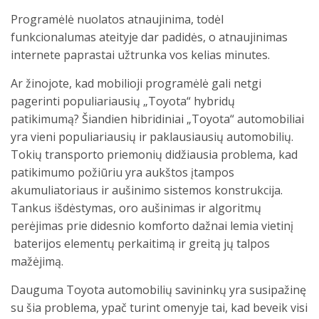
Programėlė nuolatos atnaujinima, todėl
funkcionalumas ateityje dar padidės, o atnaujinimas
internete paprastai užtrunka vos kelias minutes.
Ar žinojote, kad mobilioji programėlė gali netgi
pagerinti populiariausių „Toyota“ hybridų
patikimumą? Šiandien hibridiniai „Toyota“ automobiliai
yra vieni populiariausių ir paklausiausių automobilių.
Tokių transporto priemonių didžiausia problema, kad
patikimumo požiūriu yra aukštos įtampos
akumuliatoriaus ir aušinimo sistemos konstrukcija.
Tankus išdėstymas, oro aušinimas ir algoritmų
perėjimas prie didesnio komforto dažnai lemia vietinį
baterijos elementų perkaitimą ir greitą jų talpos
mažėjimą.
Dauguma Toyota automobilių savininkų yra susipažinę
su šia problema, ypač turint omenyje tai, kad beveik visi