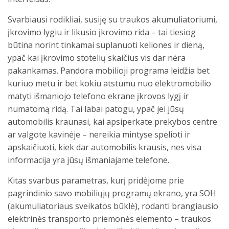
Svarbiausi rodikliai, susiję su traukos akumuliatoriumi,
įkrovimo lygiu ir likusio įkrovimo rida – tai tiesiog
būtina norint tinkamai suplanuoti keliones ir dieną,
ypač kai įkrovimo stotelių skaičius vis dar nėra
pakankamas. Pandora mobilioji programa leidžia bet
kuriuo metu ir bet kokiu atstumu nuo elektromobilio
matyti išmaniojo telefono ekrane įkrovos lygį ir
numatomą ridą. Tai labai patogu, ypač jei jūsų
automobilis kraunasi, kai apsiperkate prekybos centre
ar valgote kavinėje – nereikia mintyse spėlioti ir
apskaičiuoti, kiek dar automobilis krausis, nes visa
informacija yra jūsų išmaniajame telefone.
Kitas svarbus parametras, kurį pridėjome prie
pagrindinio savo mobiliųjų programų ekrano, yra SOH
(akumuliatoriaus sveikatos būklė), rodanti brangiausio
elektrinės transporto priemonės elemento – traukos