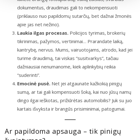
dokumentus, draudimas gali to nekompensuoti
(priklauso nuo papildomų sutarčių, bet dažnai žmonės
apie jas net nežino).
Laukia ilgas procesas.
Policijos tyrimas, brokerių
tikrinimas, pažymos, vertinimai… Prarandate laiką,
kantrybę, nervus. Mums, vairuotojams, atrodo, kad jei
turime draudimą, tai viskas “susitvarkys”, tačiau
dažniausiai nenumanome, kiek aplinkybių reikia
“suderinti”.
Emocinė pusė.
Net jei atgaunate kažkokią pinigų
sumą, ar tai gali kompensuoti šoką, kai nuo jūsų namų
dingo ilgai ieškotas, prižiūrėtas automobilis? Juk su juo
kartais išvyksta ir brangūs prisiminimai, patogumai.
Ar papildoma apsauga – tik pinigų