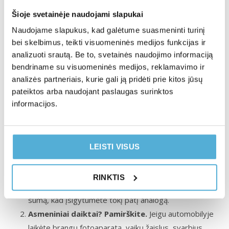
neatsiranda “po nosimi”.
Šioje svetainėje naudojami slapukai
Naudojame slapukus, kad galėtume suasmeninti turinį
Mitai apie draudimą: ar tikrai gausiu
bei skelbimus, teikti visuomeninės medijos funkcijas ir
analizuoti srautą. Be to, svetainės naudojimo informaciją
100 % kompensaciją?
bendriname su visuomeninės medijos, reklamavimo ir
analizės partneriais, kurie gali ją pridėti prie kitos jūsų
Draudimas kartais formuoja iliuziją, kad
“net jei pavogs,
pateiktos arba naudojant paslaugas surinktos
svarbu, kad apdrausta. Man nieko blogo nenutiks.”
Realybė
informacijos.
kitokia:
Ne visada atgaunate pilną vertę.
Jei automobilis ne
naujas, draudimas įprastai skaičiuoja rinkos vertę,
LEISTI VISUS
nuskaičiuoja tam tikrą procentą. Jei jūsų automobilis
buvo
ypač
geros būklės, su retenybėmis
RINKTIS
komplektacijoje, vargu ar gausite atitinkamą pinigų
sumą, kad įsigytumėte tokį patį analogą.
Asmeniniai daiktai? Pamirškite.
Jeigu automobilyje
laikėte brangų fotoaparatą, vaikų žaislus, svarbius