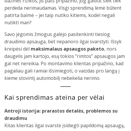
bazinės rizikos; jis pats pripažino, jog galbūt šiek tiek
perdeda nerimaudamas. Visgi sprendimą lėmė būtent
patirta baimė – jei taip nutiko kitiems, kodėl negali
nutikti man?
Savo jėgomis žmogus galėjo pasitenkinti tiesiog
draudimo apsauga, bet nepanoro ilgai svarstyti. Išsyk
kreipėsi dėl
maksimalaus apsaugos paketo
, nors
daugelis jam kartojo, esą tokios “rimtos” apsaugos jam
gal net nereikia. Po montavimo klientas pripažino, kad
pagaliau gali ramiai išsimiegoti, o vaizdas pro langą į
kieme stovintį automobilį nebekelia nerimo.
Kai sprendimas ateina per vėlai
Antroji istorija: prarastos detalės, problemos su
draudimu
Kitas klientas ilgai svarstė įsidiegti papildomą apsaugą,