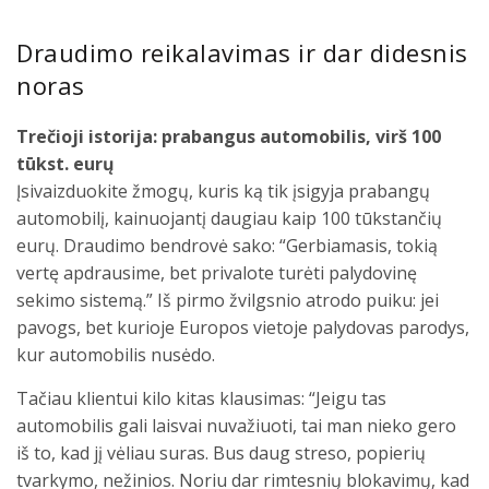
Draudimo reikalavimas ir dar didesnis
noras
Trečioji istorija: prabangus automobilis, virš 100
tūkst. eurų
Įsivaizduokite žmogų, kuris ką tik įsigyja prabangų
automobilį, kainuojantį daugiau kaip 100 tūkstančių
eurų. Draudimo bendrovė sako: “Gerbiamasis, tokią
vertę apdrausime, bet privalote turėti palydovinę
sekimo sistemą.” Iš pirmo žvilgsnio atrodo puiku: jei
pavogs, bet kurioje Europos vietoje palydovas parodys,
kur automobilis nusėdo.
Tačiau klientui kilo kitas klausimas: “Jeigu tas
automobilis gali laisvai nuvažiuoti, tai man nieko gero
iš to, kad jį vėliau suras. Bus daug streso, popierių
tvarkymo, nežinios. Noriu dar rimtesnių blokavimų, kad