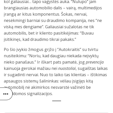
kol galiausiai… tapo vagystės auka. “Nulupo” jam
brangiausias automobilio dalis – vairą, multimedijos
įrangą ar kitus komponentus. Šokas, nervai,
nesėkmingi barniai su draudimo kompanija, nes “ne
viską mes dengiame”. Galiausiai sužalotas ne tik
automobilis, bet ir kliento pasitikėjimas: “Buvau
įsitikinęs, kad draudimo tikrai pakaks.”
Po šio įvykio žmogus grįžo į “Autokraitis” su tvirtu
nusiteikimu: “Noriu, kad daugiau niekada neįvyktų
nieko panašaus.” Ir iškart pats pamatė, jog
prevencija
kainuoja gerokai mažiau nei
nuostoliai
, sugaištas laikas
ir sugadinti nervai. Nuo to laiko tas klientas – ištikimas
apsaugos sistemų šalininkas: vėliau įsigijęs kitą
automobilį nė akimirkos nesvarstė važinėti be
papildomos signalizacijos.