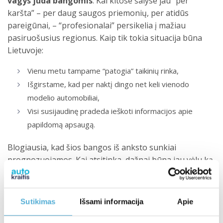
vagys juda bangomis
. Kai kitose šalyse jau “per
karšta” – per daug saugos priemonių, per atidūs
pareigūnai, – “profesionalai” persikelia į mažiau
pasiruošusius regionus. Kaip tik tokia situacija būna
Lietuvoje:
Vienu metu tampame “patogia” taikinių rinka,
Išgirstame, kad per naktį dingo net keli vienodo
modelio automobiliai,
Visi susijaudinę pradeda ieškoti informacijos apie
papildomą apsaugą.
Blogiausia, kad šios bangos iš anksto sunkiai
prognozuojamos. Kai atsitinka, dažnai būna jau vėlu ką
nors daryti. Vis dėlto “Autokraitis” pastebi įdomų dalyką:
vos tik pasirodo straipsnis apie dingusią Lexus ar
Toyota, iškart padaugėja skambučių: “Visai neseniai
Sutikimas
Išsami informacija
Apie
girdėjau, kad pavogė mano rajone. Kaip apsisaugoti?”
Matyt, grėsmė daug kam atrodo tolimas dalykas, kol