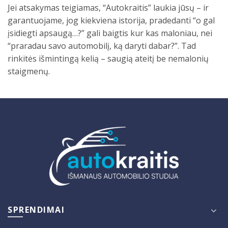
Jei atsakymas teigiamas, “Autokraitis” laukia jūsų – ir
garantuojame, jog kiekviena istorija, pradedanti “o gal
įsidiegti apsaugą…?” gali baigtis kur kas maloniau, nei
“praradau savo automobilį, ką daryti dabar?”. Tad
rinkitės išmintingą kelią – saugią ateitį be nemalonių
staigmenų.
SPRENDIMAI