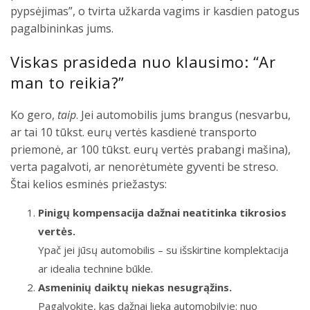
pypsėjimas”, o tvirta užkarda vagims ir kasdien patogus
pagalbininkas jums.
Viskas prasideda nuo klausimo: “Ar
man to reikia?”
Ko gero,
taip
. Jei automobilis jums brangus (nesvarbu,
ar tai 10 tūkst. eurų vertės kasdienė transporto
priemonė, ar 100 tūkst. eurų vertės prabangi mašina),
verta pagalvoti, ar nenorėtumėte gyventi be streso.
Štai kelios esminės priežastys:
Pinigų kompensacija dažnai neatitinka tikrosios
vertės.
Ypač jei jūsų automobilis – su išskirtine komplektacija
ar idealia technine būkle.
Asmeninių daiktų niekas nesugrąžins.
Pagalvokite, kas dažnai lieka automobilyje: nuo