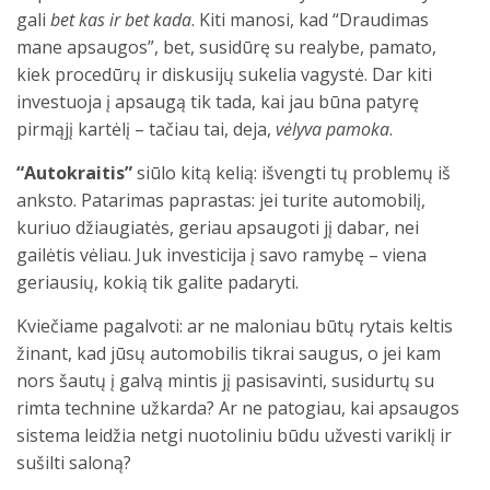
gali
bet kas ir bet kada
. Kiti manosi, kad “Draudimas
mane apsaugos”, bet, susidūrę su realybe, pamato,
kiek procedūrų ir diskusijų sukelia vagystė. Dar kiti
investuoja į apsaugą tik tada, kai jau būna patyrę
pirmąjį kartėlį – tačiau tai, deja,
vėlyva pamoka
.
“Autokraitis”
siūlo kitą kelią: išvengti tų problemų iš
anksto. Patarimas paprastas: jei turite automobilį,
kuriuo džiaugiatės, geriau apsaugoti jį dabar, nei
gailėtis vėliau. Juk investicija į savo ramybę – viena
geriausių, kokią tik galite padaryti.
Kviečiame pagalvoti: ar ne maloniau būtų rytais keltis
žinant, kad jūsų automobilis tikrai saugus, o jei kam
nors šautų į galvą mintis jį pasisavinti, susidurtų su
rimta technine užkarda? Ar ne patogiau, kai apsaugos
sistema leidžia netgi nuotoliniu būdu užvesti variklį ir
sušilti saloną?