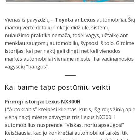
Vienas iš pavyzdžių –
Toyota ar Lexus
automobiliai. Šių
markių vertė detalių rinkoje didžiulė, sistemų
nulaužimo praktika nemaža, todėl vagys, užtaikę ant
menkiau saugomų automobilių, šypsosi iš tolo. Girdime
istorijas, kai per naktį gali dingti net keli vienodos
markės automobiliai viename mieste. Tai vadinamosios
vagysčių “bangos”.
Kai baimė tapo postūmiu veikti
Pirmoji istorija: Lexus NX300H
Į “Autokraitis” kreipėsi klientas, kuris, išgirdęs žinią apie
vieną naktį mieste pavogtus tris Lexus NX300H
automobilius nusprendė: “Viskas, noriu apsaugos!”
Keisčiausia, kad jo konkrečiai automobiliui taikėsi tik