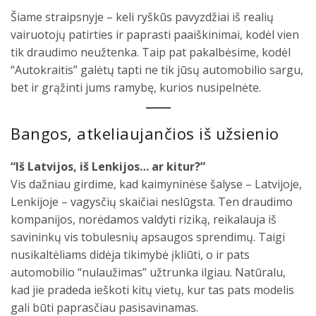
Šiame straipsnyje – keli ryškūs pavyzdžiai iš realių
vairuotojų patirties ir paprasti paaiškinimai, kodėl vien
tik draudimo neužtenka. Taip pat pakalbėsime, kodėl
“Autokraitis” galėtų tapti ne tik jūsų automobilio sargu,
bet ir grąžinti jums ramybę, kurios nusipelnėte.
Bangos, atkeliaujančios iš užsienio
“Iš Latvijos, iš Lenkijos… ar kitur?”
Vis dažniau girdime, kad kaimyninėse šalyse – Latvijoje,
Lenkijoje – vagysčių skaičiai neslūgsta. Ten draudimo
kompanijos, norėdamos valdyti riziką, reikalauja iš
savininkų vis tobulesnių apsaugos sprendimų. Taigi
nusikaltėliams didėja tikimybė įkliūti, o ir pats
automobilio “nulaužimas” užtrunka ilgiau. Natūralu,
kad jie pradeda ieškoti kitų vietų, kur tas pats modelis
gali būti paprasčiau pasisavinamas.