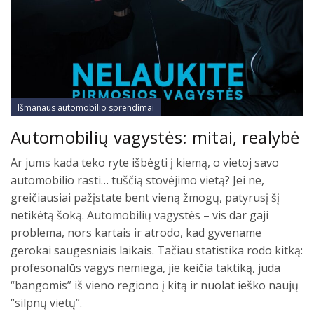
Išmanaus automobilio sprendimai
Automobilių vagystės: mitai, realybė
Ar jums kada teko ryte išbėgti į kiemą, o vietoj savo
automobilio rasti… tuščią stovėjimo vietą? Jei ne,
greičiausiai pažįstate bent vieną žmogų, patyrusį šį
netikėtą šoką. Automobilių vagystės – vis dar gaji
problema, nors kartais ir atrodo, kad gyvename
gerokai saugesniais laikais. Tačiau statistika rodo kitką:
profesonalūs vagys nemiega, jie keičia taktiką, juda
“bangomis” iš vieno regiono į kitą ir nuolat ieško naujų
“silpnų vietų”.