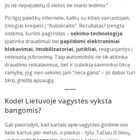
jis nė nepajudėtų iš vietos be mano leidimo.”
Po ilgų paieškų internete, kalbų su kitais vairuotojais,
žmogus kreipėsi į “Autokraitis”. Rezultatas? Įrengta
sistema, kurios pagrindas –
sekimo technologija
(patinka draudimui) bei
papildomi elektroniniai
blokavimai, imobilizatoriai, jutikliai,
reaguojantys į
neteisėtą įsibrovimą. Taip automobilis ne tik atitinka
draudimo reikalavimus, bet ir suteikia savininkui tikrą
ramybę, jog vien sekimo jam “nėra gana” – jis dabar turi
tikrą
,
griežtą
apsaugą.
Kodėl Lietuvoje vagystės vyksta
bangomis?
Gali pasirodyti, kad kartais apie vagystes girdime vos
kelis kartus per metus, o paskui – tylu. Tačiau iš tiesų,