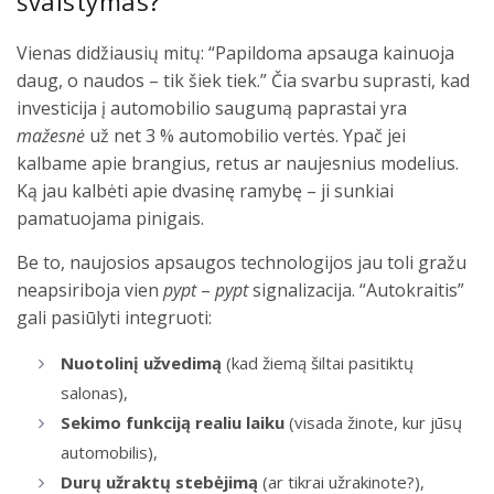
švaistymas?
Vienas didžiausių mitų: “Papildoma apsauga kainuoja
daug, o naudos – tik šiek tiek.” Čia svarbu suprasti, kad
investicija į automobilio saugumą paprastai yra
mažesnė
už net 3 % automobilio vertės. Ypač jei
kalbame apie brangius, retus ar naujesnius modelius.
Ką jau kalbėti apie dvasinę ramybę – ji sunkiai
pamatuojama pinigais.
Be to, naujosios apsaugos technologijos jau toli gražu
neapsiriboja vien
pypt
–
pypt
signalizacija. “Autokraitis”
gali pasiūlyti integruoti:
Nuotolinį užvedimą
(kad žiemą šiltai pasitiktų
salonas),
Sekimo funkciją realiu laiku
(visada žinote, kur jūsų
automobilis),
Durų užraktų stebėjimą
(ar tikrai užrakinote?),