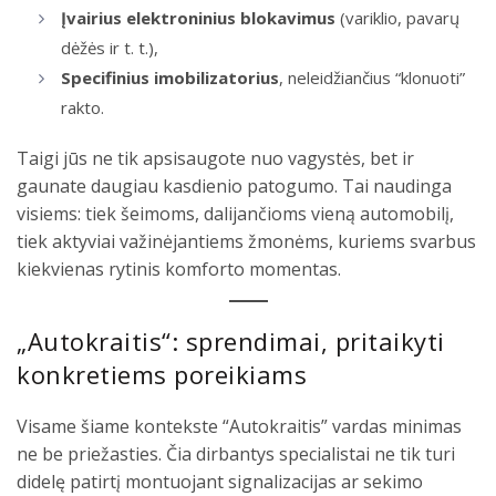
Įvairius elektroninius blokavimus
(variklio, pavarų
dėžės ir t. t.),
Specifinius imobilizatorius
, neleidžiančius “klonuoti”
rakto.
Taigi jūs ne tik apsisaugote nuo vagystės, bet ir
gaunate daugiau kasdienio patogumo. Tai naudinga
visiems: tiek šeimoms, dalijančioms vieną automobilį,
tiek aktyviai važinėjantiems žmonėms, kuriems svarbus
kiekvienas rytinis komforto momentas.
„Autokraitis“: sprendimai, pritaikyti
konkretiems poreikiams
Visame šiame kontekste “Autokraitis” vardas minimas
ne be priežasties. Čia dirbantys specialistai ne tik turi
didelę patirtį montuojant signalizacijas ar sekimo