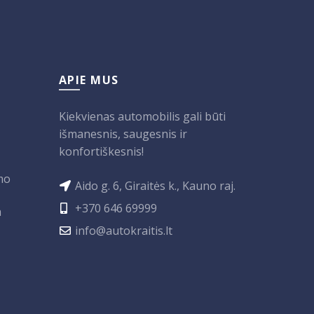
APIE MUS
Kiekvienas automobilis gali būti
išmanesnis, saugesnis ir
konfortiškesnis!
mo
Aido g. 6, Giraitės k., Kauno raj.
+370 646 69999
a
info@autokraitis.lt