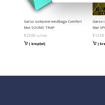
Garso izoliacinė medžiaga Comfort
Garso i
Mat SOUND TRAP
Mat SP
€
23.00
€
12.50
su PVM
Į krepšelį
Į kr