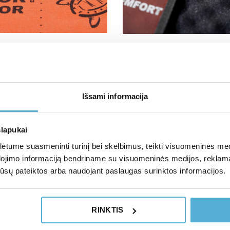
zoliacinė medžiaga Comfort
Garso izoliacinė medžiaga C
PTOR (4 mm)
Mat SOFT WAVE 15
€
25.00
su PVM
su PVM
epšelį
Į krepšelį
Išsami informacija
slapukai
tume suasmeninti turinį bei skelbimus, teikti visuomeninės medij
dojimo informaciją bendriname su visuomeninės medijos, reklamav
os jūsų pateiktos arba naudojant paslaugas surinktos informacijos.
RINKTIS