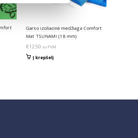
omfort
Garso izoliacinė medžiaga Comfort
Mat TSUNAMI (18 mm)
€
12.50
su PVM
Į krepšelį