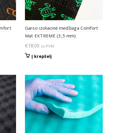
omfort
Garso izoliacinė medžiaga Comfort
Mat EXTREME (3,5 mm)
€
18.00
su PVM
Į krepšelį