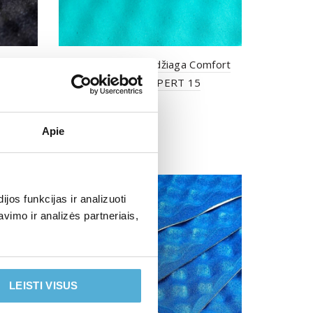
omfort
Garso izoliacinė medžiaga Comfort
Mat SOFT WAVE EXPERT 15
€
31.50
su PVM
Į krepšelį
Apie
os funkcijas ir analizuoti
imo ir analizės partneriais,
LEISTI VISUS