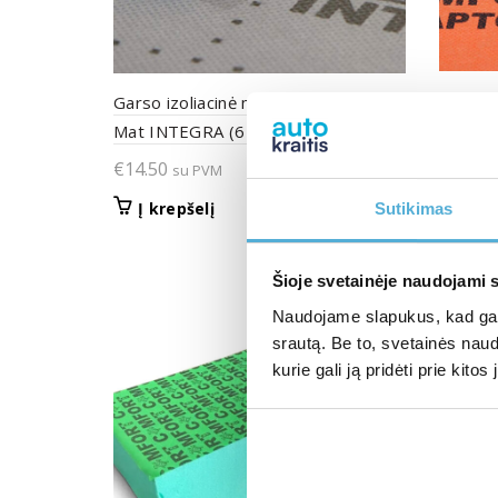
Garso i
Garso izoliacinė medžiaga Comfort
Mat RA
Mat INTEGRA (6 mm)
€
15.00
€
14.50
su PVM
Į kr
Į krepšelį
Sutikimas
Šioje svetainėje naudojami 
Naudojame slapukus, kad galė
srautą. Be to, svetainės nau
kurie gali ją pridėti prie kit