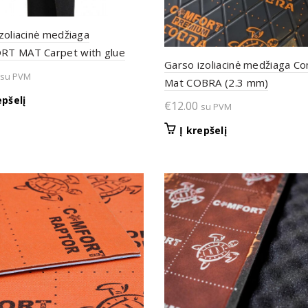
zoliacinė medžiaga
T MAT Carpet with glue
Garso izoliacinė medžiaga C
su PVM
Mat COBRA (2.3 mm)
epšelį
€
12.00
su PVM
Į krepšelį