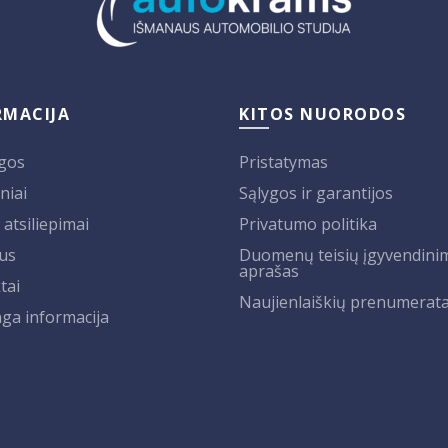
RMACIJA
KITOS NUORODOS
gos
Pristatymas
niai
Sąlygos ir garantijos
 atsiliepimai
Privatumo politika
us
Duomenų teisių įgyvendini
aprašas
tai
Naujienlaiškių prenumerat
ga informacija