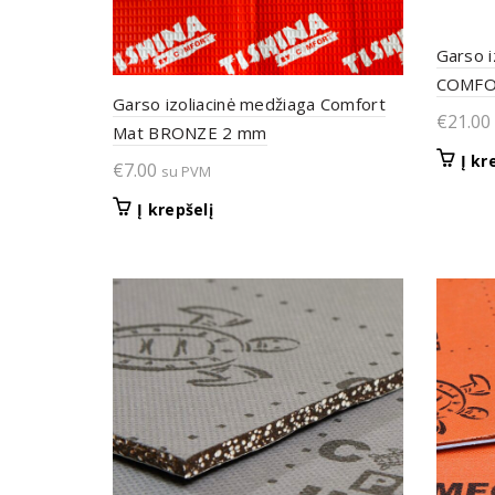
Garso i
COMFOR
Garso izoliacinė medžiaga Comfort
€
21.00
Mat BRONZE 2 mm
Į kr
€
7.00
su PVM
Į krepšelį