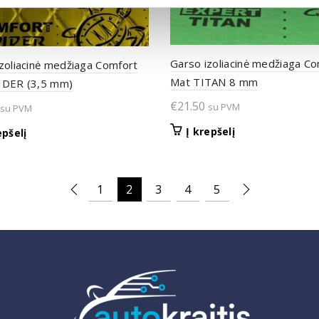
Garso izoliacinė medžiaga C
zoliacinė medžiaga Comfort
Mat TITAN 8 mm
IDER (3,5 mm)
€
21.50
su PVM
su PVM
Į krepšelį
epšelį
1
2
3
4
5