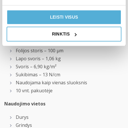
5 mm mastika su putų granulėmis
klijų sluoksnis
LEISTI VISUS
Techniniai duomenys
RINKTIS
Storis – 7 mm
Lapo dydis – 480 × 320 mm
Folijos storis – 100 μm
Lapo svoris – 1,06 kg
Svoris – 6,90 kg/m²
Sukibimas – 13 N/cm
Naudojama kaip vienas sluoksnis
10 vnt. pakuotėje
Naudojimo vietos
Durys
Grindys