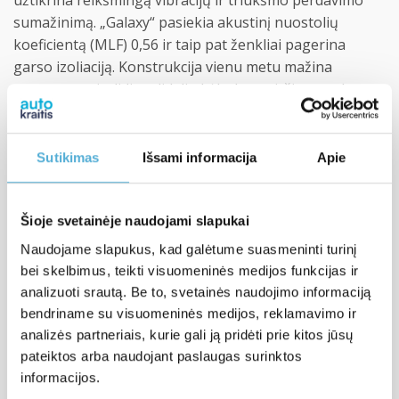
užtikrina reikšmingą vibracijų ir triukšmo perdavimo
sumažinimą. „Galaxy“ pasiekia akustinį nuostolių
koeficientą (MLF) 0,56 ir taip pat ženkliai pagerina
garso izoliaciją. Konstrukcija vienu metu mažina
rezonansus ir didina didelių kėbulo paviršių standumą.
Dėl to „Galaxy“ idealiai tinka grindims ir galinių ratų
arkoms, taip pat durims, kai vienu sluoksniu reikia
ryškaus akustinio komforto pagerėjimo. Esant
Sutikimas
Išsami informacija
Apie
maždaug 13 N/cm sukibimo stipriui, medžiaga patikimai
laikosi net sudėtingomis sąlygomis. Paviršinis tankis –
Šioje svetainėje naudojami slapukai
6,90 kg/m², t. y. 30–40 % mažiau nei taikant tradicines
dvisluoksnes sistemas, kas ypač svarbu elektriniams ir
Naudojame slapukus, kad galėtume suasmeninti turinį
sportiniams automobiliams.
bei skelbimus, teikti visuomeninės medijos funkcijas ir
analizuoti srautą. Be to, svetainės naudojimo informaciją
Sluoksniai
bendriname su visuomeninės medijos, reklamavimo ir
analizės partneriais, kurie gali ją pridėti prie kitos jūsų
100 μm folija
pateiktos arba naudojant paslaugas surinktos
2 mm storio sunki membrana
informacijos.