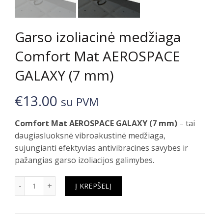
Garso izoliacinė medžiaga
Comfort Mat AEROSPACE
GALAXY (7 mm)
€
13.00
su PVM
Comfort Mat AEROSPACE GALAXY (7 mm)
– tai
daugiasluoksnė vibroakustinė medžiaga,
sujungianti efektyvias antivibracines savybes ir
pažangias garso izoliacijos galimybes.
produkto kiekis: Garso izoliacinė medžiaga Comfort Ma
Į KREPŠELĮ